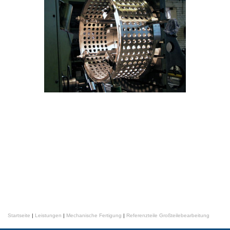
Startseite
|
Leistungen
|
Mechanische Fertigung
|
Referenzteile Großteilebearbeitung